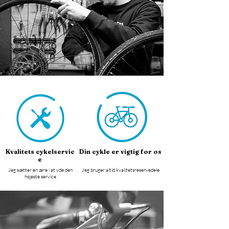
Kvalitets
cykelservic
Din
cykle
er
vigtig
for
os
e
Jeg sætter en ære i at yde den
Jeg bruger altid kvalitetsreservedele
højeste service