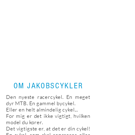
kommer ud til dig, så du slipper for at
transportere cyklen frem og tilbage.
Få din cykel serviceret direkte
hjemme hos dig - nemt, hurtigt og
professionelt.
Vi kommer ud til dig, så du slipper
for at transportere cyklen frem og
tilbage.
Book hjemme - service her
OM JAKOBSCYKLER
Den nyeste racercykel. En meget
dyr MTB. En gammel bycykel.
Eller en helt almindelig cykel...
For mig er det ikke vigtigt, hvilken
model du kører.
Det vigtigste er, at det er din cykel!
En cykel, som skal repareres eller