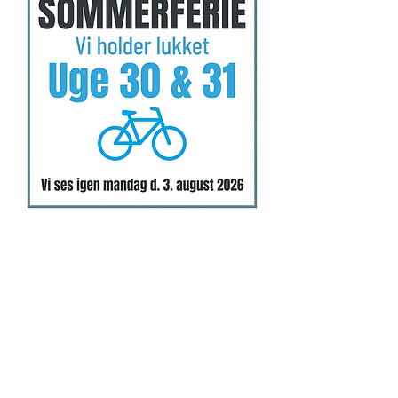
Nyhed!
Vi tilbyder nu
hjemme-service!
Få din cykel serviceret direkte hjemme
hos dig - nemt, hurtigt og professionelt.Vi