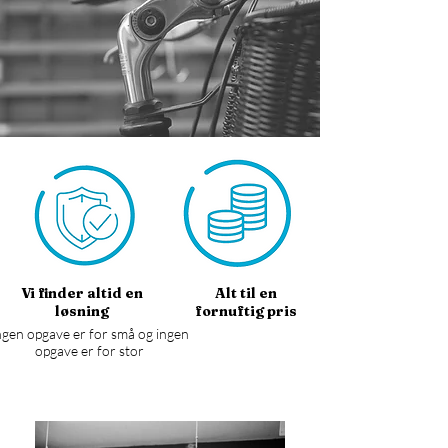
Vi finder altid en
Alt til en
løsning
fornuftig pris
ngen opgave er for små og ingen
opgave er for stor