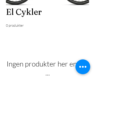
El Cykler
0 produkter
Ingen produkter her endnu
...
I mellemtiden kan du vælge en anden
kategori og blive ved med at shoppe.
1 ÅRS GRATIS (EFTERSyN+
DÆK+) ABONNEMENT VED KØB
AF CYKEL